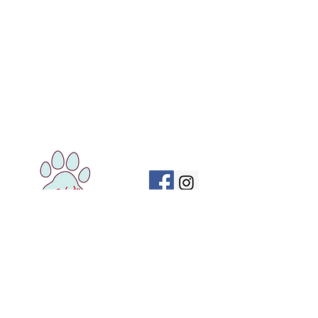
naPohodu, Monika Jurčíková
Hlavná 935/35
Volajte
+421 918 834 137
Lozorno 900 55
Píšte na
aisha@naoplatku.sk
IČO
51948532
Registrácia v NBS
Súťaže
Ochrana osobných údajov