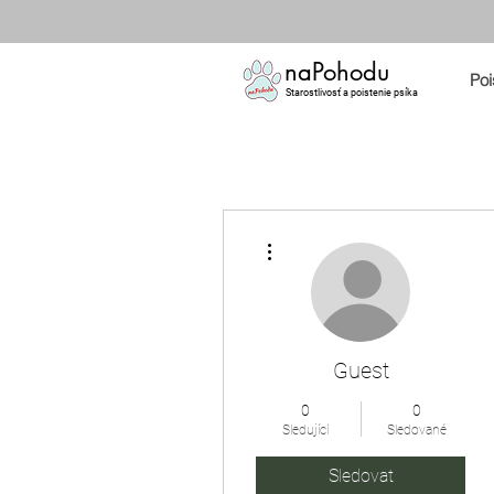
naPohodu
Poi
Starostlivosť a poistenie psíka
Další akce
Guest
0
0
Sledující
Sledované
Sledovat