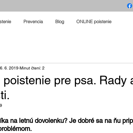
stenie
Prevencia
Blog
ONLINE poistenie
6. 6. 2019
Minut čtení: 2
poistenie pre psa. Rady 
i.
19
íka na letnú dovolenku? Je dobré sa na ňu pripr
problémom.