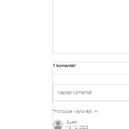
1 komentář
Napsat komentář...
Ako zistiť majiteľa psa
Třídit podle:
Nejnovější
Guest
13. 12. 2025