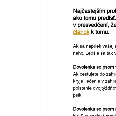
Najčastejším prob
ako tomu predísť. 
v presvedčení, že
článok
 k tomu.
Ak sa napriek vašej 
neho. Lepšie sa tak 
Dovolenka so psom v
Ak cestujete do zahra
kryje liečenie v zah
poistenie dvojtýždňov
psík.
Dovolenka so psom 
Na Slovensku funguje