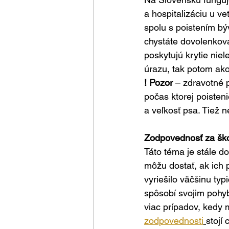
a hospitalizáciu u ve
spolu s poistením bý
chystáte dovolenkovať
poskytujú krytie niel
úrazu, tak potom ako
! Pozor
 – zdravotné 
počas ktorej poisten
a veľkosť psa. Tiež 
Zodpovednosť za šk
Táto téma je stále d
môžu dostať, ak ich p
vyriešilo väčšinu ty
spôsobí svojim pohyb
viac prípadov, kedy m
zodpovednosti
stojí