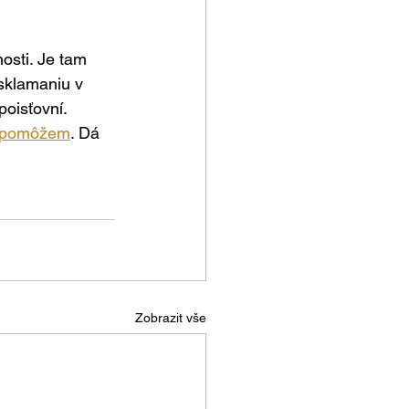
osti. Je tam 
sklamaniu v 
oisťovní. 
pomôžem
. Dá 
Zobrazit vše