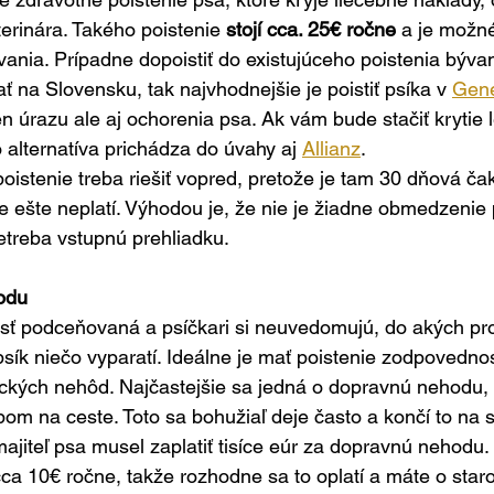
terinára. Takého poistenie 
stojí cca. 25€ ročne 
a je možné
vania. Prípadne dopoistiť do existujúceho poistenia bývan
 na Slovensku, tak najvhodnejšie je poistiť psíka v 
Gene
en úrazu ale aj ochorenia psa. Ak vám bude stačiť krytie 
 alternatíva prichádza do úvahy aj 
Allianz
.
poistenie treba riešiť vopred, pretože je tam 30 dňová ča
ie ešte neplatí. Výhodou je, že nie je žiadne obmedzenie 
netreba vstupnú prehliadku.
odu
osť podceňovaná a psíčkari si neuvedomujú, do akých pr
sík niečo vyparatí. Ideálne je mať poistenie zodpovednost
pických nehôd. Najčastejšie sa jedná o dopravnú nehodu, 
om na ceste. Toto sa bohužiaľ deje často a končí to na
ajiteľ psa musel zaplatiť tisíce eúr za dopravnú nehodu. 
 cca 10€ ročne, takže rozhodne sa to oplatí a máte o star