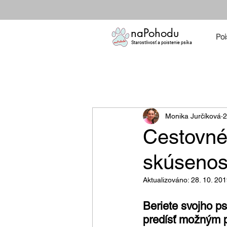
naPohodu
Poi
Starostlivosť a poistenie psíka
Monika Jurčíková
2
Cestovné 
skúsenost
Aktualizováno:
28. 10. 20
Beriete svojho ps
predísť možným 