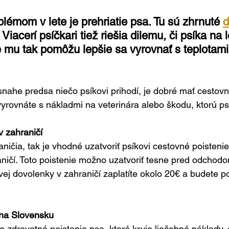
lémom v lete je prehriatie psa. Tu sú zhrnuté 
d
Viacerí psíčkari tiež riešia dilemu, či psíka na l
 mu tak pomôžu lepšie sa vyrovnať s teplotami.
snahe predsa niečo psíkovi prihodí, je dobré mať cestovn
vyrovnáte s nákladmi na veterinára alebo škodu, ktorú ps
 zahraničí
ničia, tak je vhodné uzatvoriť psíkovi cestovné poistenie
raničí. Toto poistenie možno uzatvoriť tesne pred odchodo
ej dovolenky v zahraničí zaplatíte okolo 20€ a budete po
na Slovensku
 zdravotné poistenie psa, ktoré kryje liečebné náklady, 