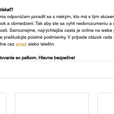
získať?
nia odporúčam poradiť sa s niekým, kto má s tým skúsen
nok a obmedzení. Tak aby ste sa vyhli nedorozumeniu a 
osti. Samozrejme, najrýchlejšia cesta je online na webe p
e preštudujte poistné podmienky. V prípade otázok rada 
lne cez 
email
 alebo telefón.
tovanie so psíkom. Hlavne bezpečne!