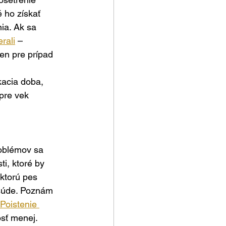
 ho získať 
ia. Ak sa 
rali
 – 
len pre prípad 
kacia doba, 
pre vek 
oblémov sa 
i, ktoré by 
ktorú pes 
 súde. Poznám 
Poistenie 
osť menej.