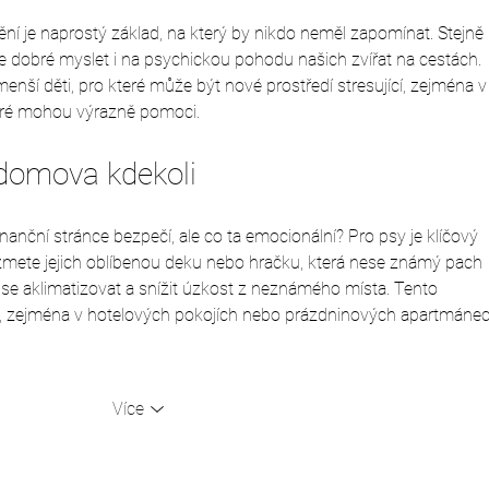
tění je naprostý základ, na který by nikdo neměl zapomínat. Stejně 
 je dobré myslet i na psychickou pohodu našich zvířat na cestách. 
menší děti, pro které může být nové prostředí stresující, zejména v
teré mohou výrazně pomoci.
 domova kdekoli
nanční stránce bezpečí, ale co ta emocionální? Pro psy je klíčový 
zmete jejich oblíbenou deku nebo hračku, která nese známý pach 
se aklimatizovat a snížit úzkost z neznámého místa. Tento 
y, zejména v hotelových pokojích nebo prázdninových apartmánec
Více