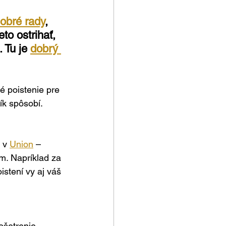
obré rady
, 
eto ostrihať, 
 Tu je 
dobrý 
é poistenie pre 
ík spôsobí.
 v 
Union
– 
m. Napríklad za 
istení vy aj váš 
ošetrenie 