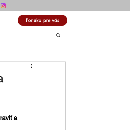
Ponuka pre vás
a
aviť a 