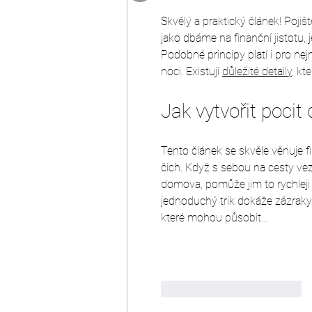
Skvělý a praktický článek! Pojiš
jako dbáme na finanční jistotu,
Podobné principy platí i pro nej
noci. Existují 
důležité detaily
, k
Jak vytvořit pocit
Tento článek se skvěle věnuje fi
čich. Když s sebou na cesty ve
domova, pomůže jim to rychleji 
jednoduchý trik dokáže zázrak
které mohou působit…
To se mi líbí
Reagovat