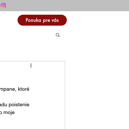
Ponuka pre vás
ampane, ktoré 
adu poistenie 
 o moje 