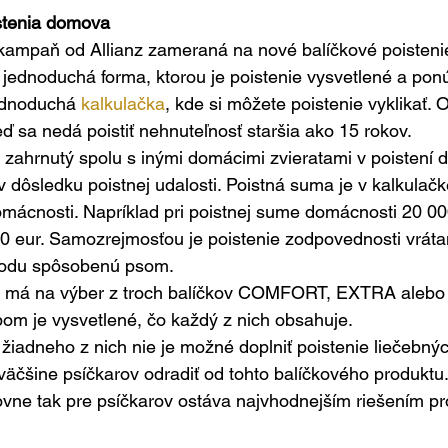
istenia domova
kampaň od Allianz zameraná na nové balíčkové poistenie
 jednoduchá forma, ktorou je poistenie vysvetlené a pon
ednoduchá 
kalkulačka
, kde si môžete poistenie vyklikať.
eď sa nedá poistiť nehnuteľnosť staršia ako 15 rokov.
je zahrnutý spolu s inými domácimi zvieratami v poistení 
 v dôsledku poistnej udalosti. Poistná suma je v kalkulač
ácnosti. Napríklad pri poistnej sume domácnosti 20 000
0 eur. Samozrejmosťou je poistenie zodpovednosti vráta
kodu spôsobenú psom.
nt má na výber z troch balíčkov COMFORT, EXTRA aleb
m je vysvetlené, čo každý z nich obsahuje.
žiadneho z nich nie je možné doplniť poistenie liečebný
äčšine psíčkarov odradiť od tohto balíčkového produktu.
ťovne tak pre psíčkarov ostáva najvhodnejším riešením pr