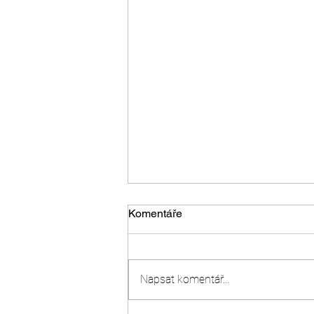
Komentáře
Napsat komentář...
Ako zistiť majiteľa psa