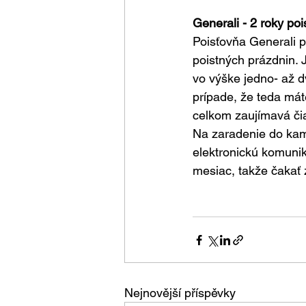
Generali - 2 roky po
Poisťovňa Generali p
poistných prázdnin. 
vo výške jedno- až d
prípade, že teda mát
celkom zaujímavá či
Na zaradenie do kam
elektronickú komunik
mesiac, takže čakať 
Nejnovější příspěvky