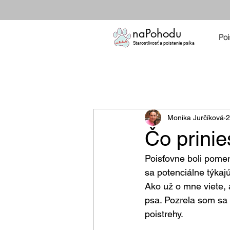
naPohodu
Poi
Starostlivosť a poistenie psíka
Monika Jurčíková
2
Čo prinie
Poisťovne boli pomer
sa potenciálne týkajú
Ako už o mne viete, 
psa. Pozrela som sa 
poistrehy.