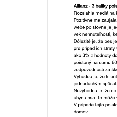
Allianz - 3 balíky po
Rozsiahla mediálna 
Pozitívne ma zaujala
webe poisťovne je j
vek nehnuteľnosti, k
Dôležité je, že pes 
pre prípad ich straty
ako 3% z hodnoty dom
poistený na sumu 60
zodpovednosti za š
Výhodou je, že klie
jednoduchým spôsobo
Nevýhodou je, že do 
úhynu psa. To môže v
V prípade tejto pois
domov.