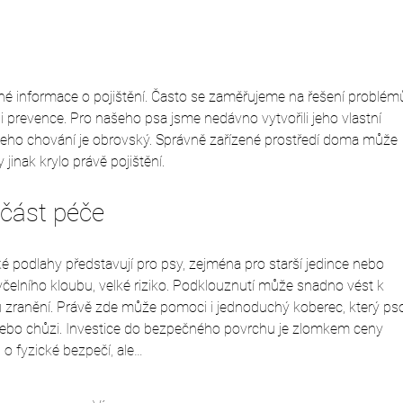
Register pomôže nájsť
majiteľa strateného psíka
dné informace o pojištění. Často se zaměřujeme na řešení problémů
 i prevence. Pro našeho psa jsme nedávno vytvořili jeho vlastní 
 v jeho chování je obrovský. Správně zařízené prostředí doma může 
jinak krylo právě pojištění.
učást péče
 podlahy představují pro psy, zejména pro starší jedince nebo 
čelního kloubu, velké riziko. Podklouznutí může snadno vést k 
 zranění. Právě zde může pomoci i jednoduchý koberec, který pso
í nebo chůzi. Investice do bezpečného povrchu je zlomkem ceny 
n o fyzické bezpečí, ale…