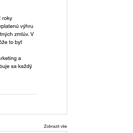
 roky 
yplatenú výhru 
tných zmlúv. V 
že to byť 
rketing a 
buje sa každý 
Zobrazit vše