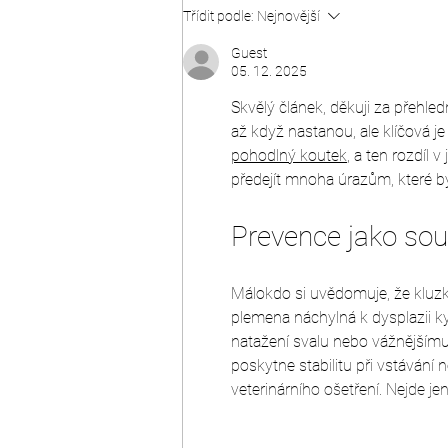
Třídit podle:
Nejnovější
Guest
05. 12. 2025
Skvělý článek, děkuji za přehle
až když nastanou, ale klíčová je
pohodlný koutek
, a ten rozdíl
předejít mnoha úrazům, které by 
Prevence jako so
Málokdo si uvědomuje, že kluzké
plemena náchylná k dysplazii ky
natažení svalu nebo vážnějšímu
poskytne stabilitu při vstáván
veterinárního ošetření. Nejde je