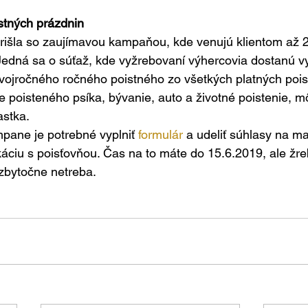
istných prázdnin
rišla so zaujímavou kampaňou, kde venujú klientom až 2
Jedná sa o súťaž, kde vyžrebovaní výhercovia dostanú v
vojročného ročného poistného zo všetkých platných pois
e poisteného psíka, bývanie, auto a životné poistenie, mô
astka.
pane je potrebné vyplniť 
formulár
 a udeliť súhlasy na ma
áciu s poisťovňou. Čas na to máte do 15.6.2019, ale žre
zbytočne netreba.